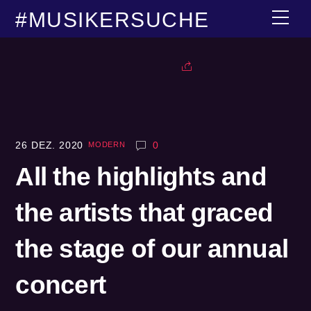
Skip
#MUSIKERSUCHE
Men
to
content
MODERN
26
DEZ.
2020
0
All the highlights and
the artists that graced
the stage of our annual
concert