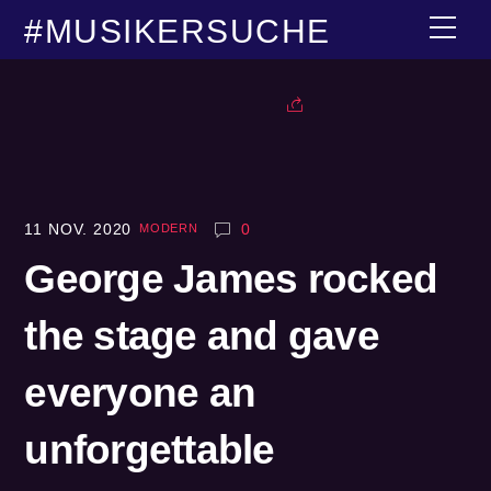
Skip
#MUSIKERSUCHE
Men
to
content
MODERN
11
NOV.
2020
0
George James rocked
the stage and gave
everyone an
unforgettable